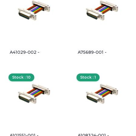
A41029-002 -
A75689-001 -
Stock : 10
Stock : 1
A101551-001 -
A108324-001 -