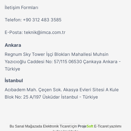
İletişim Formları
Telefon: +90 312 483 3585
E-Posta:
teknik@imca.com.tr
Ankara
Regnum Sky Tower İşçi Blokları Mahallesi Muhsin
Yazıcıoğlu Caddesi No: 57/115 06530 Çankaya Ankara -
Türkiye
İstanbul
Acıbadem Mah. Çeçen Sok. Akasya Evleri Sitesi A Kule
Blok No: 25 A/197
Üsküdar
İstanbul
-
Türkiye
Bu
Sanal Mağaza
da
Elektronik Ticaret
için
Proje
Soft
E-Ticaret
yazılımı